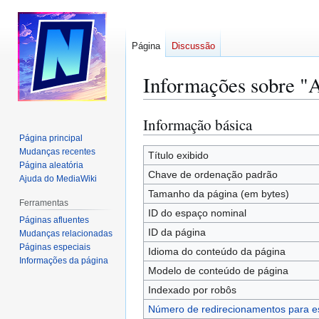
Página
Discussão
Informações sobre "A
Informação básica
Ir
Ir
para
para
Página principal
Mudanças recentes
navegação
pesquisar
Título exibido
Página aleatória
Chave de ordenação padrão
Ajuda do MediaWiki
Tamanho da página (em bytes)
Ferramentas
ID do espaço nominal
Páginas afluentes
ID da página
Mudanças relacionadas
Páginas especiais
Idioma do conteúdo da página
Informações da página
Modelo de conteúdo de página
Indexado por robôs
Número de redirecionamentos para e